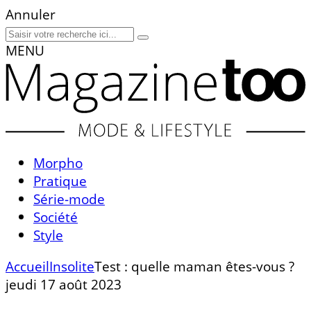
Annuler
MENU
Morpho
Pratique
Série-mode
Société
Style
Accueil
Insolite
Test : quelle maman êtes-vous ?
jeudi 17 août 2023