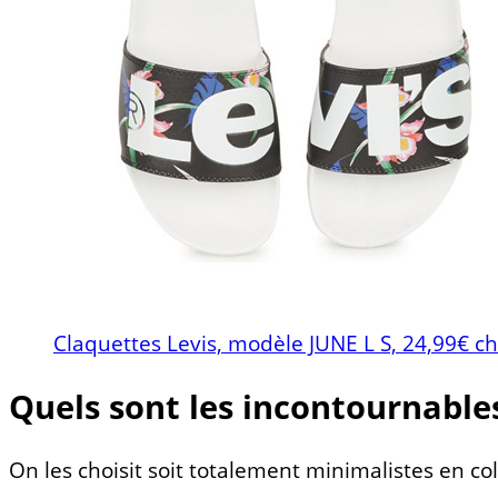
Claquettes Levis, modèle JUNE L S, 24,99€ 
Quels sont les incontournables
On les choisit soit totalement minimalistes en co