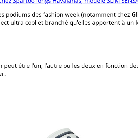
chez SpartooTongs Havaianas, modèle SLIM SENSA
r les podiums des fashion week (notamment chez
G
ct ultra cool et branché qu’elles apportent à un lo
 on peut être l’un, l’autre ou les deux en fonction d
er.