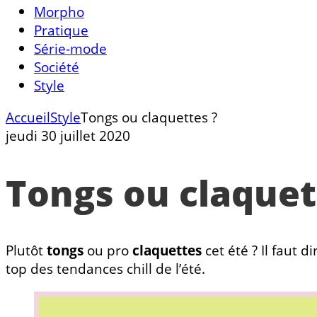
Morpho
Pratique
Série-mode
Société
Style
Accueil
Style
Tongs ou claquettes ?
jeudi 30 juillet 2020
Tongs ou claquet
Plutôt
tongs
ou pro
claquettes
cet été ? Il faut 
top des tendances chill de l’été.