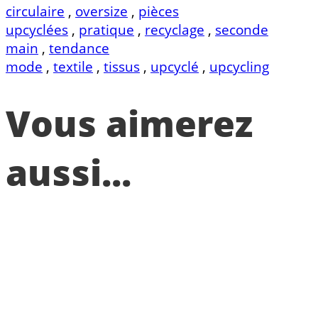
circulaire
,
oversize
,
pièces
upcyclées
,
pratique
,
recyclage
,
seconde
main
,
tendance
mode
,
textile
,
tissus
,
upcyclé
,
upcycling
Vous aimerez
aussi...