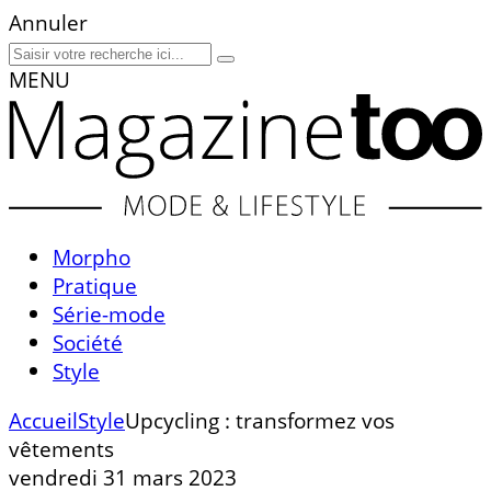
Annuler
MENU
Morpho
Pratique
Série-mode
Société
Style
Accueil
Style
Upcycling : transformez vos
vêtements
vendredi 31 mars 2023