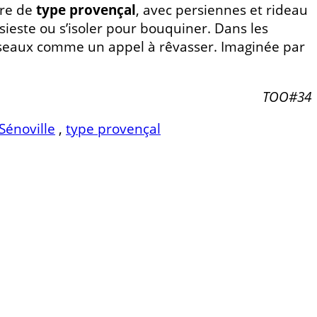
ire de
type provençal
, avec persiennes et rideau
 sieste ou s’isoler pour bouquiner. Dans les
’oiseaux comme un appel à rêvasser. Imaginée par
TOO#34
 Sénoville
,
type provençal