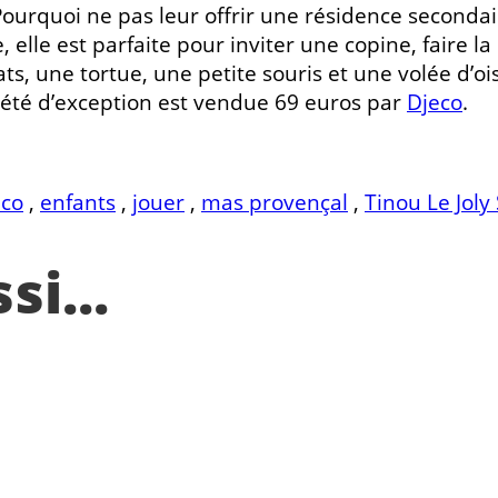
Pourquoi ne pas leur offrir une résidence seconda
 elle est parfaite pour inviter une copine, faire la
hats, une tortue, une petite souris et une volée d
riété d’exception est vendue 69 euros par
Djeco
.
eco
,
enfants
,
jouer
,
mas provençal
,
Tinou Le Joly
i...