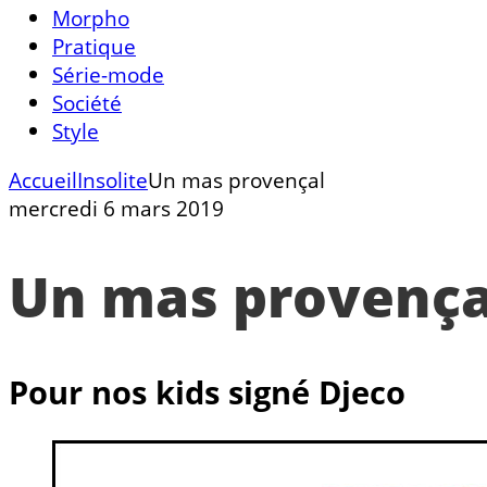
Morpho
Pratique
Série-mode
Société
Style
Accueil
Insolite
Un mas provençal
mercredi 6 mars 2019
Un mas provença
Pour nos kids signé Djeco