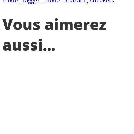
mode
,
Digger
,
mode
,
Shazam
,
sneakets
Vous aimerez
aussi...