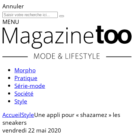
Annuler
MENU
Morpho
Pratique
Série-mode
Société
Style
Accueil
Style
Une appli pour « shazamez » les
sneakers
vendredi 22 mai 2020