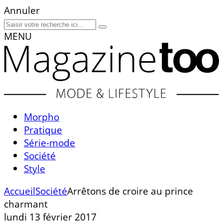
Annuler
MENU
Morpho
Pratique
Série-mode
Société
Style
Accueil
Société
Arrêtons de croire au prince
charmant
lundi 13 février 2017