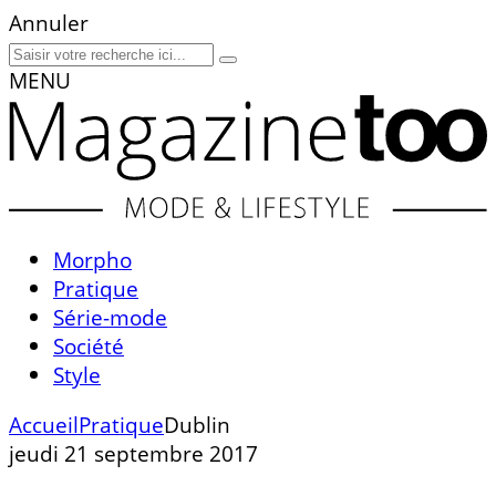
Annuler
MENU
Morpho
Pratique
Série-mode
Société
Style
Accueil
Pratique
Dublin
jeudi 21 septembre 2017