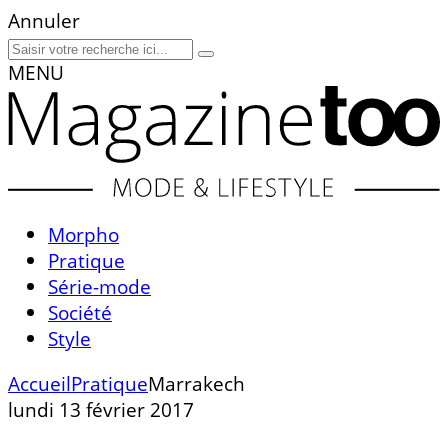
Annuler
MENU
Morpho
Pratique
Série-mode
Société
Style
Accueil
Pratique
Marrakech
lundi 13 février 2017