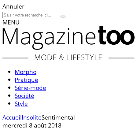
Annuler
MENU
Morpho
Pratique
Série-mode
Société
Style
Accueil
Insolite
Sentimental
mercredi 8 août 2018